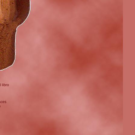
 libro
aces
s