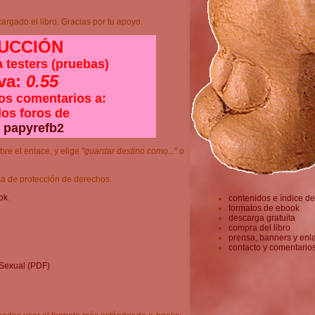
rgado el libro. Gracias por tu apoyo.
UCCIÓN
a testers (pruebas)
va:
0.55
ros comentarios a:
 los foros de
o
papyrefb2
bre el enlace, y elige "
guardar destino como...
" o
ma de protección de derechos.
ok
.
contenidos e índice del
formatos de ebook
descarga gratuita
compra del libro
prensa, banners y enl
contacto y comentario
Sexual (PDF)