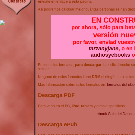
envíale en enlace a esta página
.
Así podremos calcular mejor cuántas personas se han desca
EN CONSTR
por ahora, sólo para bet
versión nue
por favor, enviad vuest
tarzanyjane
, o en
audiosyebooks
En todos los formatos,
para descargar
, haz clic derecho so
similar.
Ninguno de estos formatos tiene
DRM
ni ningún otro siste
Más información sobre estos formatos en:
formatos del ebo
Descarga PDF
Para verlo en el
PC, iPad, tablets
y otros dispositivos:
ebook Guía del Deseo 
Descarga ePub