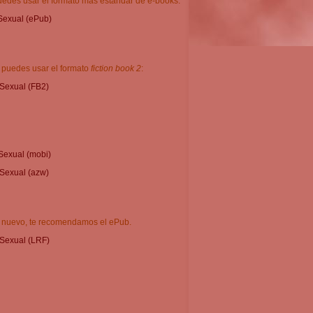
puedes usar el formato más estándar de e-books:
Sexual (ePub)
, puedes usar el formato
fiction book 2
:
Sexual (FB2)
Sexual (mobi)
Sexual (azw)
y nuevo, te recomendamos el ePub.
Sexual (LRF)